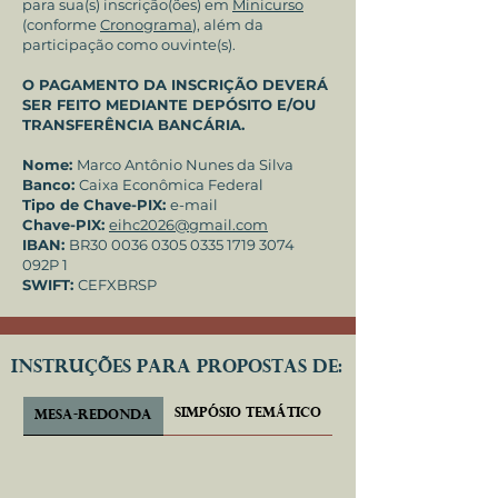
para sua(s) inscrição(ões) em
Minicurso
(conforme
Cronograma
), além da
participação como ouvinte(s).
O PAGAMENTO DA INSCRIÇÃO DEVERÁ
SER FEITO MEDIANTE DEPÓSITO E/OU
TRANSFERÊNCIA BANCÁRIA.
Nome:
Marco Antônio Nunes da Silva
Banco:
Caixa Econômica Federal
Tipo de Chave-PIX:
e-mail
Chave-PIX:
eihc2026@gmail.com
IBAN:
BR30
0036 0305 0335 1719
3074
092P 1
SWIFT:
CEFXBRSP
INSTRUÇÕES PARA PROPOSTAS DE:
SIMPÓSIO TEMÁTICO
MINICURSO
MESA-REDONDA